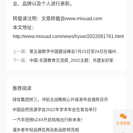
业、品牌以及个人进行表彰。
转载请注明：文章转载自
www.misuad.com
本文地址：
http://www.misuad.com/news/hyxw/2022081761.html
上一篇：
第五届数字中国建设峰会7月23日至24日在福州举办
下一篇：
中国-东盟教育交流周_2022主题：共建友好家园·共创多彩未来
推荐阅读
绿佳集团拼三，冲前五战略核心升级发布会强势召开
中国自然资源学会2022年学术年会在青岛举行
一汽丰田用bZ4X开启纯电出行新未来！
在线客服
漫步者年轻品牌花再及新品即将亮相