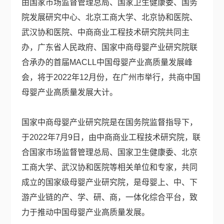
由国家市场监督管理总局、国家卫生健康委、国务
院发展研究中心、北京工商大学、北京协和医院、
武汉协和医院、中商商业工程技术研究院共同主
办，广东省人民政府、国家中商母婴产业研究院联
合承办的首届MACLL中国母婴产业高质量发展峰
会，将于2022年12月份，在广州市举行，共商中国
母婴产业高质量发展大计。
国家中商母婴产业研究院是在国务院监督指导下，
于2022年7月9日，由中商商业工程技术研究院，联
合国家市场监督管理总局、国家卫生健康委、北京
工商大学、武汉协和医院等相关单位和专家，共同
成立的国家级母婴产业研究院，是母婴上、中、下
游产业链的产、学、研、商，一体化综合平台，致
力于推动中国母婴产业高质量发展。